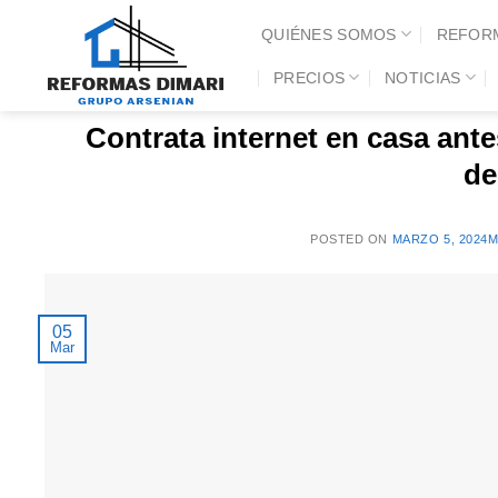
Saltar
QUIÉNES SOMOS
REFOR
al
A
contenido
PRECIOS
NOTICIAS
CONTRA
Contrata internet en casa ante
de
POSTED ON
MARZO 5, 2024
M
05
Mar