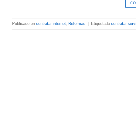
CO
Publicado en
contratar internet
,
Reformas
|
Etiquetado
contratar serv