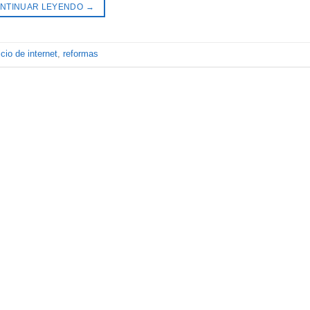
NTINUAR LEYENDO
→
icio de internet
,
reformas