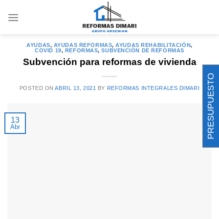
Saltar
al
ARCHIVOS DE ETIQUETAS:
CORONAVIRUS
contenido
AYUDAS
,
AYUDAS REFORMAS
,
AYUDAS REHABILITACIÓN
,
COVID 19
,
REFORMAS
,
SUBVENCIÓN DE REFORMAS
Subvención para reformas de vivienda
PRESUPUESTO
POSTED ON
ABRIL 13, 2021
BY
REFORMAS INTEGRALES DIMARI
13
Abr