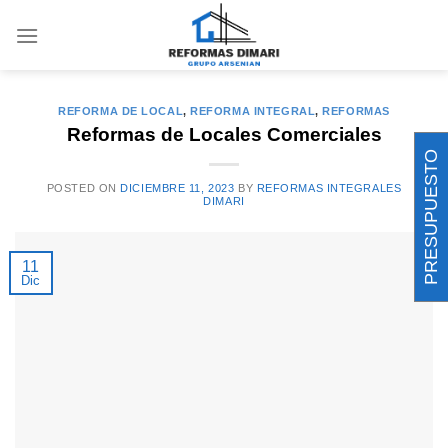
Saltar
al
ARCHIVOS DE ETIQUETAS:
REFORMAS
INTEGRALES
contenido
REFORMA DE LOCAL
,
REFORMA INTEGRAL
,
REFORMAS
Reformas de Locales Comerciales
PRESUPUESTO
POSTED ON
DICIEMBRE 11, 2023
BY
REFORMAS INTEGRALES
DIMARI
11
Dic